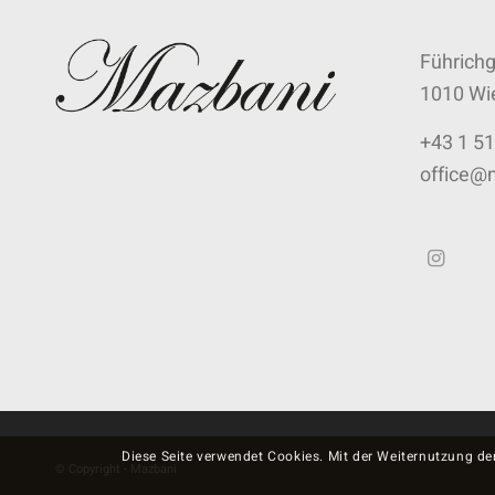
Führich
1010 Wi
+43 1 51
office@
Diese Seite verwendet Cookies. Mit der Weiternutzung de
© Copyright - Mazbani