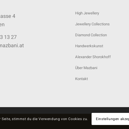
High Jewellery
gasse 4
en
Jewellery Collections
Diamond Collection
3 13 27
mazbani.at
Handwerkskunst
Alexander Shorokhoff
Über Mazbani
Kontakt
r Seite, stimmst du die Verwendung von Cookies zu.
Einstellungen akze