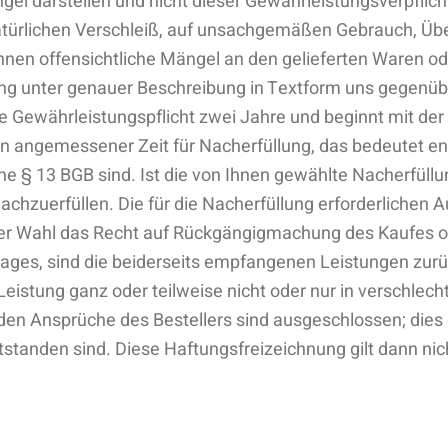
gel darstellen und nicht dieser Gewährleistungsverpfli
natürlichen Verschleiß, auf unsachgemäßen Gebrauch, Ü
nnen offensichtliche Mängel an den gelieferten Waren o
ng unter genauer Beschreibung in Textform uns gegenüber
 Gewährleistungspflicht zwei Jahre und beginnt mit der
in angemessener Zeit für Nacherfüllung, das bedeutet ent
nne § 13 BGB sind. Ist die von Ihnen gewählte Nacherfü
 nachzuerfüllen. Die für die Nacherfüllung erforderliche
Ihrer Wahl das Recht auf Rückgängigmachung des Kaufes 
trages, sind die beiderseits empfangenen Leistungen z
istung ganz oder teilweise nicht oder nur in verschle
nden Ansprüche des Bestellers sind ausgeschlossen; dies 
tstanden sind. Diese Haftungsfreizeichnung gilt dann ni